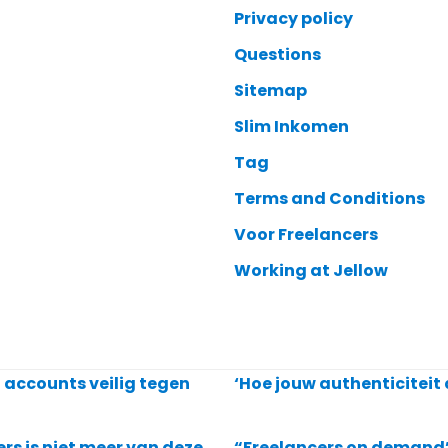
Privacy policy
Questions
Sitemap
Slim Inkomen
Tag
Terms and Conditions
Voor Freelancers
Working at Jellow
a accounts veilig tegen
‘Hoe jouw authenticiteit 
s is niet meer van deze
“Freelancers on demand