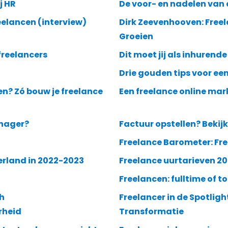
j HR
De voor- en nadelen van 
eelancen (interview)
Dirk Zeevenhooven: Freel
Groeien
 freelancers
Dit moet jij als inhure
Drie gouden tips voor ee
? Zó bouw je freelance
Een freelance online mar
anager?
Factuur opstellen? Bekij
Freelance Barometer: Fre
erland in 2022-2023
Freelance uurtarieven 20
Freelancen: fulltime of t
ch
Freelancer in de Spotligh
rheid
Transformatie