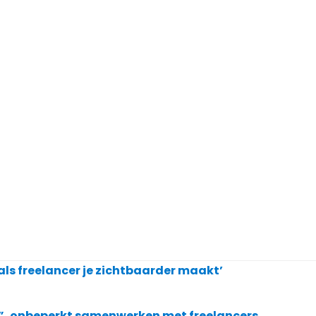
als freelancer je zichtbaarder maakt’
”, onbeperkt samenwerken met freelancers