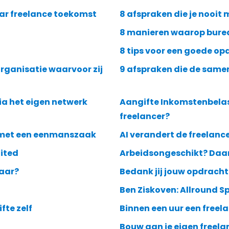
aar freelance toekomst
8 afspraken die je nooit
8 manieren waarop bure
8 tips voor een goede o
organisatie waarvoor zij
9 afspraken die de same
ia het eigen netwerk
Aangifte Inkomstenbelas
freelancer?
s met een eenmanszaak
AI verandert de freelance
nited
Arbeidsongeschikt? Daar 
jaar?
Bedank jij jouw opdracht
Ben Ziskoven: Allround Sp
fte zelf
Binnen een uur een freel
Bouw aan je eigen freela