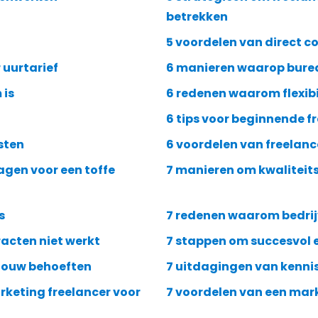
betrekken
5 voordelen van direct c
 uurtarief
6 manieren waarop burea
 is
6 redenen waarom flexibi
6 tips voor beginnende 
sten
6 voordelen van freelanc
lagen voor een toffe
7 manieren om kwaliteits
s
7 redenen waarom bedrij
racten niet werkt
7 stappen om succesvol e
 jouw behoeften
7 uitdagingen van kennis
rketing freelancer voor
7 voordelen van een mark