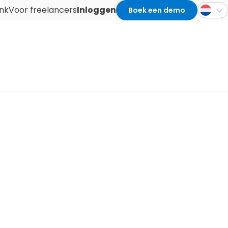
nk
Voor freelancers
Inloggen
Boek een demo