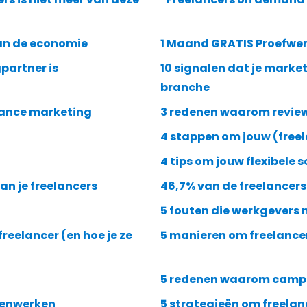
an de economie
1 Maand GRATIS Proefwer
partner is
10 signalen dat je mark
branche
lance marketing
3 redenen waarom reviews
n
4 stappen om jouw (freel
4 tips om jouw flexibele sc
n je freelancers
46,7% van de freelancers
5 fouten die werkgevers 
reelancer (en hoe je ze
5 manieren om freelancer
5 redenen waarom campa
menwerken
5 strategieën om freelan