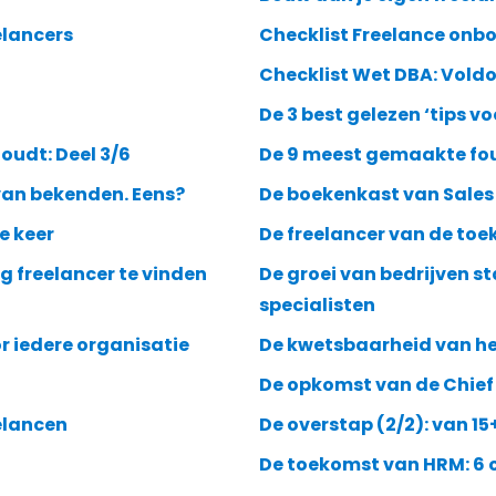
elancers
Checklist Freelance onb
Checklist Wet DBA: Voldoe
De 3 best gelezen ‘tips v
houdt: Deel 3/6
De 9 meest gemaakte fout
 van bekenden. Eens?
De boekenkast van Sales
e keer
De freelancer van de toe
 freelancer te vinden
De groei van bedrijven st
specialisten
or iedere organisatie
De kwetsbaarheid van he
De opkomst van de Chief 
eelancen
De overstap (2/2): van 15
De toekomst van HRM: 6 