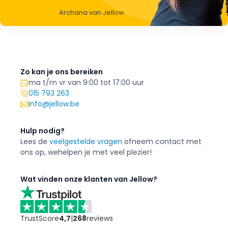
Archana van Jellow
Zo kan je ons bereiken
ma t/m vr van 9:00 tot 17:00 uur
015 793 263
info@jellow.be
Hulp nodig?
Lees de
veelgestelde vragen
of
neem contact met
ons op, we
helpen je met veel plezier!
Wat vinden onze klanten van Jellow?
TrustScore
4,7
|
268
reviews