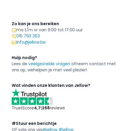
Zo kan je ons bereiken
ma t/m vr van 9:00 tot 17:00 uur
015 793 263
info@jellow.be
Hulp nodig?
Lees de
veelgestelde vragen
of
neem contact met
ons op, we
helpen je met veel plezier!
Wat vinden onze klanten van Jellow?
TrustScore
4,7
|
268
reviews
#Stuur een berichtje
Of volg ons via
@jellow #jellow