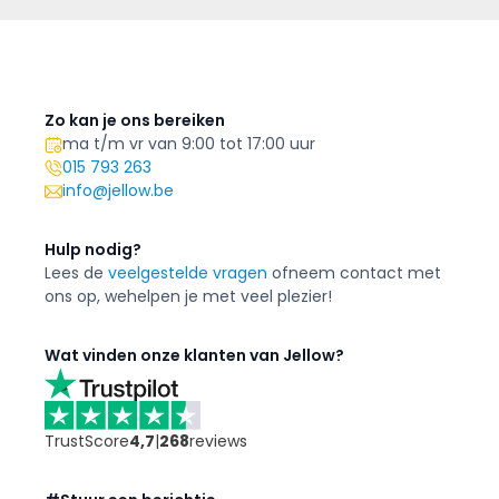
Zo kan je ons bereiken
ma t/m vr van 9:00 tot 17:00 uur
015 793 263
info@jellow.be
Hulp nodig?
Lees de
veelgestelde vragen
of
neem contact met
ons op, we
helpen je met veel plezier!
Wat vinden onze klanten van Jellow?
TrustScore
4,7
|
268
reviews