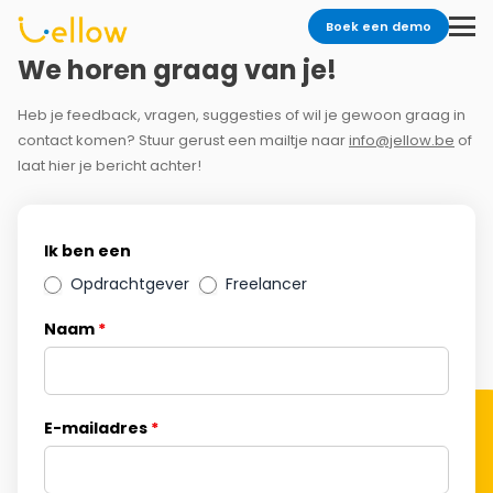
Boek een demo
We horen graag van je!
Heb je feedback, vragen, suggesties of wil je gewoon graag in
contact komen? Stuur gerust een mailtje naar
info@jellow.be
of
laat hier je bericht achter!
Contact
Ik ben een
Us
Opdrachtgever
Freelancer
Naam
*
E-mailadres
*