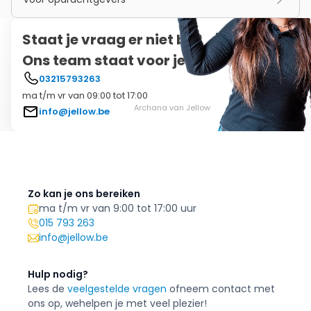
Staat je vraag er niet bij?
Ons team staat voor je klaar!
03215793263
ma t/m vr van 09:00 tot 17:00
Archana van Jellow
info@jellow.be
Zo kan je ons bereiken
ma t/m vr van 9:00 tot 17:00 uur
015 793 263
info@jellow.be
Hulp nodig?
Lees de
veelgestelde vragen
of
neem contact met
ons op, we
helpen je met veel plezier!