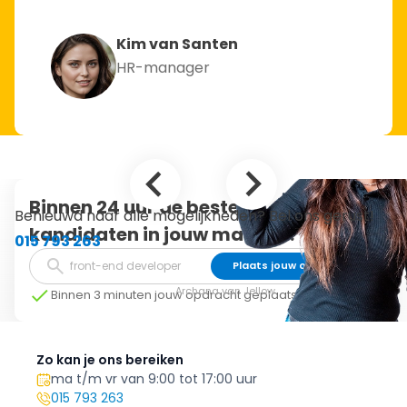
Kim van Santen
HR-manager
Binnen 24 uur de beste
Benieuwd naar alle mogelijkheden? Bel ons gerust!
kandidaten in jouw mailbox.
015 793 263
Plaats jouw opdracht
Archana van Jellow
Binnen 3 minuten jouw opdracht geplaatst
Zo kan je ons bereiken
ma t/m vr van 9:00 tot 17:00 uur
015 793 263