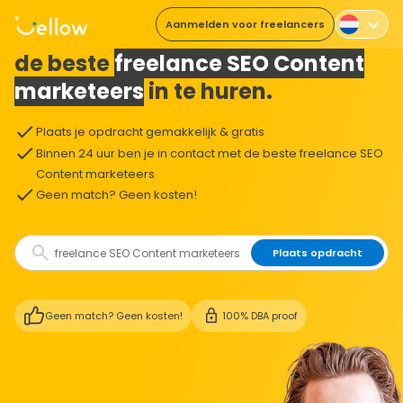
Aanmelden voor freelancers
De makkelijkste manier om
de beste
freelance SEO Content
marketeers
in te huren.
Plaats je opdracht gemakkelijk & gratis
Binnen 24 uur ben je in contact met de beste freelance SEO
Content marketeers
Geen match? Geen kosten!
Plaats opdracht
Geen match? Geen kosten!
100% DBA proof