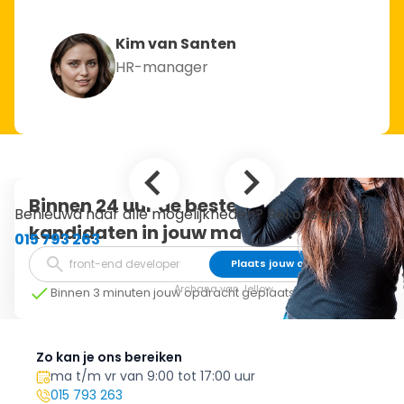
Kim van Santen
HR-manager
Binnen 24 uur de beste
Benieuwd naar alle mogelijkheden? Bel ons gerust!
kandidaten in jouw mailbox.
015 793 263
Plaats jouw opdracht
Archana van Jellow
Binnen 3 minuten jouw opdracht geplaatst
Zo kan je ons bereiken
ma t/m vr van 9:00 tot 17:00 uur
015 793 263