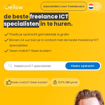
Aanmelden voor freelancers
De makkelijkste manier om
de beste
freelance ICT
specialisten
in te huren.
Plaats je opdracht gemakkelijk & gratis
Binnen 24 uur ben je in contact met de beste freelance ICT
specialisten
Geen match? Geen kosten!
Plaats opdracht
Geen match? Geen kosten!
100% DBA proof