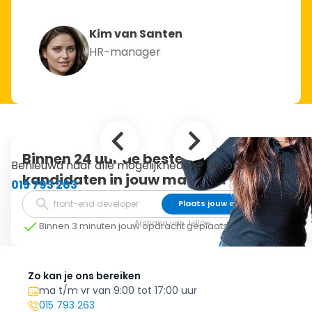
Kim van Santen
HR-manager
Binnen 24 uur de beste
Benieuwd naar alle mogelijkheden? Bel ons gerust!
kandidaten in jouw mailbox.
015 793 263
Plaats jouw opdracht
Archana van Jellow
Binnen 3 minuten jouw opdracht geplaatst
Zo kan je ons bereiken
ma t/m vr van 9:00 tot 17:00 uur
015 793 263