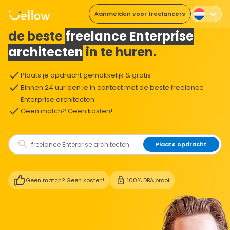
Aanmelden voor freelancers
De makkelijkste manier om
de beste
freelance Enterprise
architecten
in te huren.
Plaats je opdracht gemakkelijk & gratis
Binnen 24 uur ben je in contact met de beste freelance
Enterprise architecten
Geen match? Geen kosten!
Plaats opdracht
Geen match? Geen kosten!
100% DBA proof