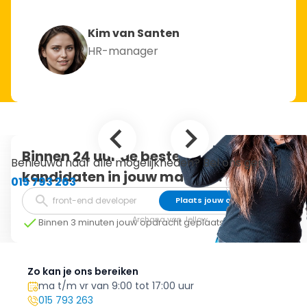
Kim van Santen
HR-manager
Binnen 24 uur de beste
Benieuwd naar alle mogelijkheden? Bel ons gerust!
kandidaten in jouw mailbox.
015 793 263
Plaats jouw opdracht
Archana van Jellow
Binnen 3 minuten jouw opdracht geplaatst
Zo kan je ons bereiken
ma t/m vr van 9:00 tot 17:00 uur
015 793 263