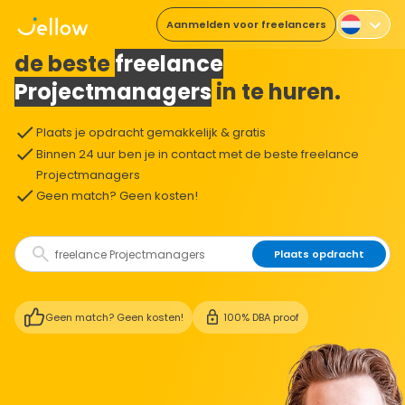
Aanmelden voor freelancers
De makkelijkste manier om
de beste
freelance
Projectmanagers
in te huren.
Plaats je opdracht gemakkelijk & gratis
Binnen 24 uur ben je in contact met de beste freelance
Projectmanagers
Geen match? Geen kosten!
Plaats opdracht
Geen match? Geen kosten!
100% DBA proof